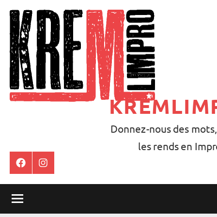
Aller
au
contenu
KREMLIM
Donnez-nous des mots,
les rends en Impr
Facebook
Instagram