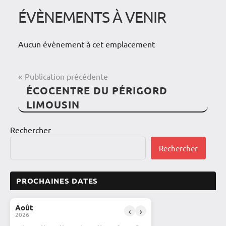
ÉVÈNEMENTS À VENIR
Aucun évènement à cet emplacement
NAVIGATION
Publication précédente
ÉCOCENTRE DU PÉRIGORD
DE
LIMOUSIN
L’ARTICLE
Rechercher
Rechercher
PROCHAINES DATES
Août
‹
›
2026