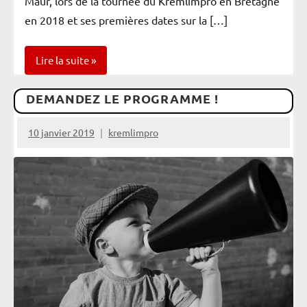
Maur, lors de la tournée du Kremlimpro en Bretagne
en 2018 et ses premières dates sur la […]
Lire la suite
DEMANDEZ LE PROGRAMME !
Spectacles
Vérifiés
10 janvier 2019
kremlimpro
Zoom