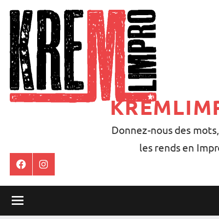
Aller
au
contenu
KREMLIM
Donnez-nous des mots,
les rends en Impr
Facebook
Instagram