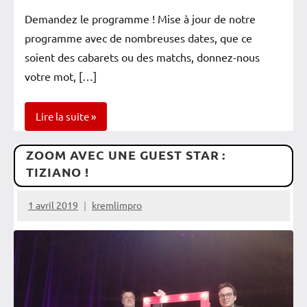
Demandez le programme ! Mise à jour de notre
programme avec de nombreuses dates, que ce
soient des cabarets ou des matchs, donnez-nous
votre mot, […]
Lire la suite
ZOOM AVEC UNE GUEST STAR :
Newsletter
TIZIANO !
Quintet
1 avril 2019
kremlimpro
Rencontres
Spectacles
Vérifiés