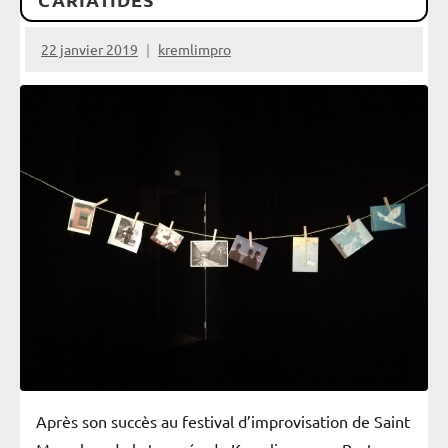
Vérifiés
22 janvier 2019
kremlimpro
Zoom
Après son succès au festival d’improvisation de Saint