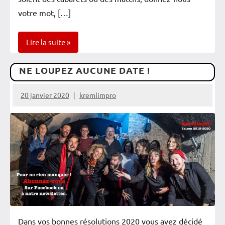
votre mot, […]
Lire la suite
NE LOUPEZ AUCUNE DATE !
Newsletter
Spectacles
20 janvier 2020
kremlimpro
Vérifiés
Dans vos bonnes résolutions 2020 vous avez décidé