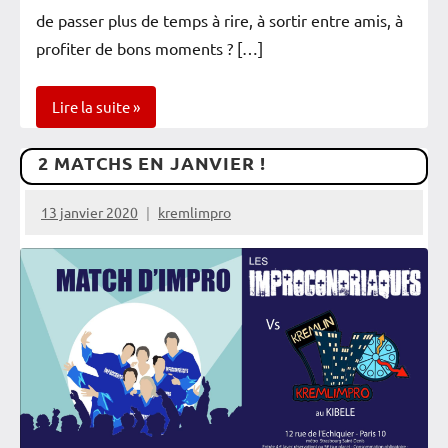
de passer plus de temps à rire, à sortir entre amis, à
profiter de bons moments ? […]
Lire la suite
2 MATCHS EN JANVIER !
Newsletter
Spectacles
13 janvier 2020
kremlimpro
Vérifiés