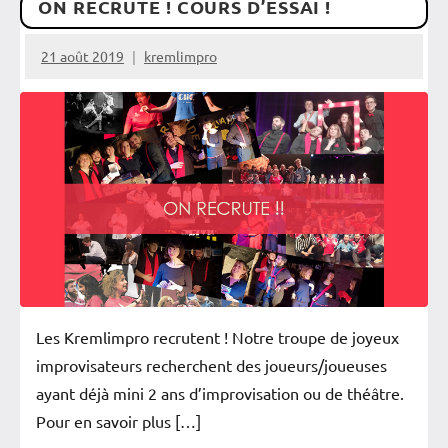
ON RECRUTE ! COURS D’ESSAI !
Festival
Saint-
21 août 2019
kremlimpro
Maur
Spectacles
Vérifiés
Zoom
Les Kremlimpro recrutent ! Notre troupe de joyeux
improvisateurs recherchent des joueurs/joueuses
ayant déjà mini 2 ans d’improvisation ou de théâtre.
Pour en savoir plus […]