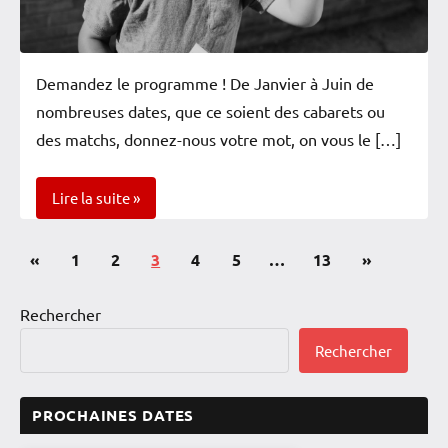
Demandez le programme ! De Janvier à Juin de
nombreuses dates, que ce soient des cabarets ou
des matchs, donnez-nous votre mot, on vous le […]
Lire la suite
PAGINATION
Publications
Articles
«
Newsletter
1
2
3
4
5
…
13
»
DES
précédentes
suivants
Rencontres
Rechercher
PUBLICATIONS
Spectacles
Rechercher
Vérifiés
Zoom
PROCHAINES DATES