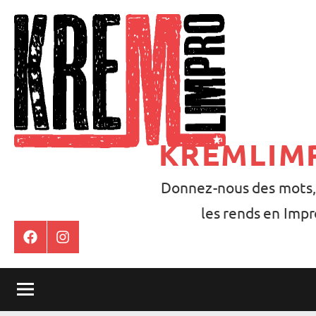
Aller
au
contenu
KREMLIM
Donnez-nous des mots,
les rends en Impr
Facebook
Instagram