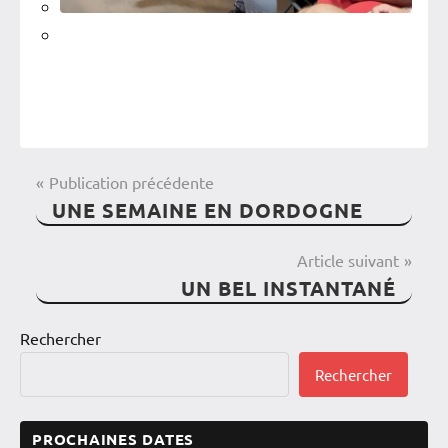
NAVIGATION
Publication précédente
Adultes
UNE SEMAINE EN DORDOGNE
DE
L'assoc'
L’ARTICLE
Article suivant
La
UN BEL INSTANTANÉ
troupe
Les
Rechercher
ateliers
Rechercher
Les
Coachs
PROCHAINES DATES
Recrutement