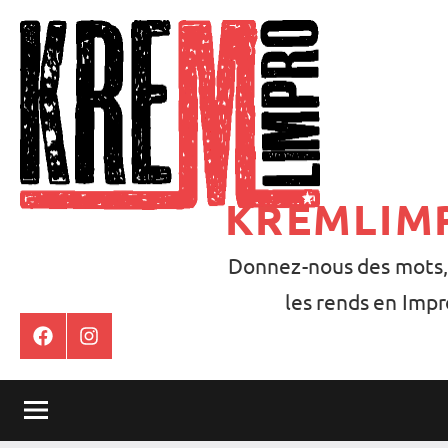
Aller
au
contenu
KREMLIM
Donnez-nous des mots,
les rends en Impr
Facebook
Instagram