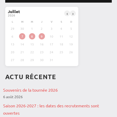
Vie de
Juillet
‹
›
2026
la
L
M
M
J
V
S
D
troupe
29
30
1
2
3
4
5
6
7
8
9
10
11
12
13
14
15
16
17
18
19
20
21
22
23
24
25
26
27
28
29
30
31
ACTU RÉCENTE
Souvenirs de la tournée 2026
6 août 2026
Saison 2026-2027 : les dates des recrutements sont
ouvertes