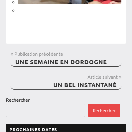
NAVIGATION
Publication précédente
Adultes
UNE SEMAINE EN DORDOGNE
DE
L'assoc'
L’ARTICLE
Article suivant
La
UN BEL INSTANTANÉ
troupe
Les
Rechercher
ateliers
Rechercher
Les
Coachs
PROCHAINES DATES
Recrutement