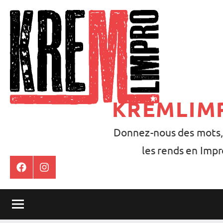
Aller
au
contenu
KREMLIM
Donnez-nous des mots,
les rends en Impr
Facebook
Instagram