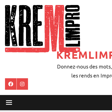
Aller
au
contenu
KREMLIM
Donnez-nous des mots,
les rends en Impr
Facebook
Instagram