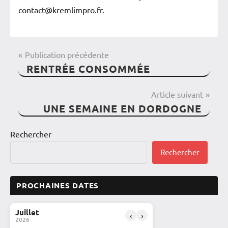
contact@kremlimpro.fr.
NAVIGATION
Publication précédente
Spectacles
RENTRÉE CONSOMMÉE
DE
L’ARTICLE
Article suivant
UNE SEMAINE EN DORDOGNE
Rechercher
Rechercher
PROCHAINES DATES
Juillet
‹
›
2026