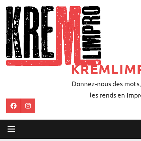
Aller
au
contenu
KREMLIM
Donnez-nous des mots,
les rends en Impr
Facebook
Instagram